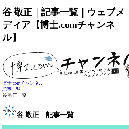
谷 敬正｜記事一覧｜ウェブメ
ディア【博士.comチャンネ
ル】
博士.comチャンネル
記事一覧
谷 敬正一覧
谷 敬正 記事一覧