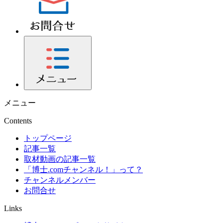
メニュー
Contents
トップページ
記事一覧
取材動画の記事一覧
「博士.comチャンネル！」って？
チャンネルメンバー
お問合せ
Links