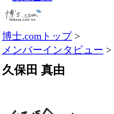
博士.comトップ
>
メンバーインタビュー
>
久保田 真由